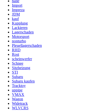
halle
Import
Impreza
JDM
kauf
Kupplung
Lackieren
Lagerschaden
Motorsport
nonturbo
Pleuellagerschaden
RHD
Rost
scheinwerfer
Schnee
Sitzheizung
STI
Subaru
Subaru kaufen
Tracktoy
uppipe
VMAX
Wagon
Widetrack
WLVCRS