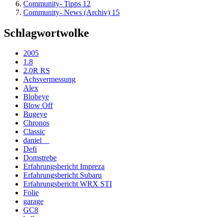
Community- Tipps
12
Community- News (Archiv)
15
Schlagwortwolke
2005
1.8
2.0R RS
Achsvermessung
Alex
Blobeye
Blow Off
Bugeye
Chronos
Classic
daniel__
Defi
Domstrebe
Erfahrungsbericht Impreza
Erfahrungsbericht Subaru
Erfahrungsbericht WRX STI
Folie
garage
GC8