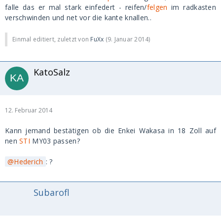
falle das er mal stark einfedert - reifen/
felgen
im radkasten
verschwinden und net vor die kante knallen..
Einmal editiert, zuletzt von
FuXx
(
9. Januar 2014
)
KatoSalz
12. Februar 2014
Kann jemand bestätigen ob die Enkei Wakasa in 18 Zoll auf
nen
STI
MY03 passen?
Hederich
: ?
Subarofl