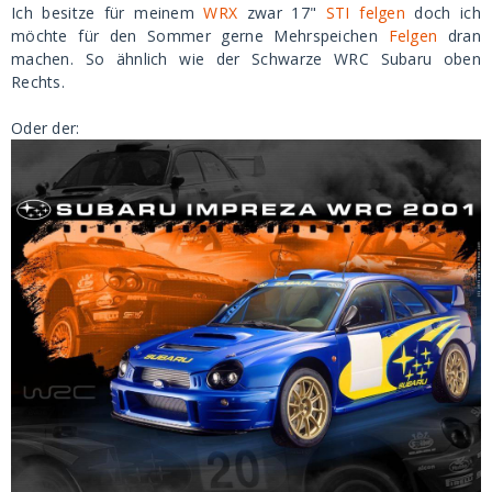
Ich besitze für meinem
WRX
zwar 17"
STI
felgen
doch ich
möchte für den Sommer gerne Mehrspeichen
Felgen
dran
machen. So ähnlich wie der Schwarze WRC Subaru oben
Rechts.
Oder der: