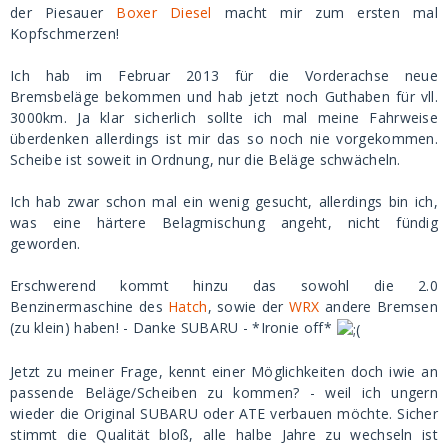
der Piesauer
Boxer
Diesel
macht mir zum ersten mal
Kopfschmerzen!
Ich hab im Februar 2013 für die Vorderachse neue
Bremsbeläge bekommen und hab jetzt noch Guthaben für vll.
3000km. Ja klar sicherlich sollte ich mal meine Fahrweise
überdenken allerdings ist mir das so noch nie vorgekommen.
Scheibe ist soweit in Ordnung, nur die Beläge schwächeln.
Ich hab zwar schon mal ein wenig gesucht, allerdings bin ich,
was eine härtere Belagmischung angeht, nicht fündig
geworden.
Erschwerend kommt hinzu das sowohl die 2.0
Benzinermaschine des
Hatch
, sowie der
WRX
andere Bremsen
(zu klein) haben! - Danke SUBARU - *Ironie off*
Jetzt zu meiner Frage, kennt einer Möglichkeiten doch iwie an
passende Beläge/Scheiben zu kommen? - weil ich ungern
wieder die Original SUBARU oder ATE verbauen möchte. Sicher
stimmt die Qualität bloß, alle halbe Jahre zu wechseln ist