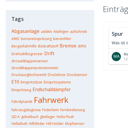
Einträ
Tags
Abgasanlage
additiv
Alufelgen
aufschrieb
Spur
AWD
benzineinspritzung
benzinfilter
Was ist 
Bremse
Berganfahrhilfe
Biokraftstoff
difföl
Drift
Drehzahlbegrenzer
Ma
12
drosselklappensensor
drosslklappenpotentiometer
Druckausgleichsventil
Druckdose
Drucksensor
E10
Einspritzdüse
Einspritzsysteme
Endschalldämpfer
Einspritzung
Fahrwerk
Fahrdynamik
fahrzeugdiagnose
Federbein
Fernbedienung
GD A
gebetbuch
gleitlager
Hella Flush
Hellaflush
Hilfsfeder
Hill Holder
klopfsensor