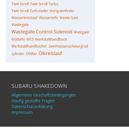
Twin Scroll
Twin Scroll Turbo
Twin Scroll Turbolader
Vorspannfeder
Wasserkreislauf
Wassertiefe
Waste Gate
Wastegate
Wastegate Control Solenoid
Wastgate
Wattiefe
WCS
Werkstatthandbuch
Werkstatthandbücher
zweimassenschwungrad
Ölkreislauf
zylinder
Ölfilter
SUBARU SHAKEDOWN
Allgemeine Geschäftsbedingungen
Häufig gestellte Fragen
Datenschutzerklärung
Impressum