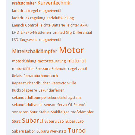
Kurventechnik
Kraftstofffilter
ladedruckregel-magnetventil
ladedruck regelung
Ladeluftkühlung
Launch Control
leichte Batterie
leichter Akku
LHD
LiFePo4-Batterien
Limited Slip Differential
LSD
längswelle
magnetventil
Motor
Mittelschalldämpfer
motoröl
motorkühlung
motorsteuerung
motorölfilter
Pressure Solenoid
regel ventil
Relais
Reparaturhandbuch
Reperaturhandbücher
Restrictor-Pille
Rückrollsperre
Sekundärfeder
sekundärluftpumpe
sekundärluftsystem
sekundärluftventil
sensor
Servo-Öl
Servoöl
sonsoren
Spur
Stabis
Stahlfelgen
stoßdämpfer
Subaru
Sturz
Subaru Lab
SubaruLab
Turbo
Subaru Labor
Subaru Werkstatt