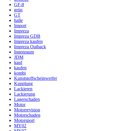
GF-8
grün
GT
halle
Import
Impreza
Impreza GDB
Impreza kaufen
Impreza Outback
Innenraum
JDM
kauf
kaufen
kombi
Kunststoffscheinwerfer
Kupplung
Lackieren
Lackierung
Lagerschaden
Motor
Motorrevision
Motorschaden
Motorsport
MY02
MY07