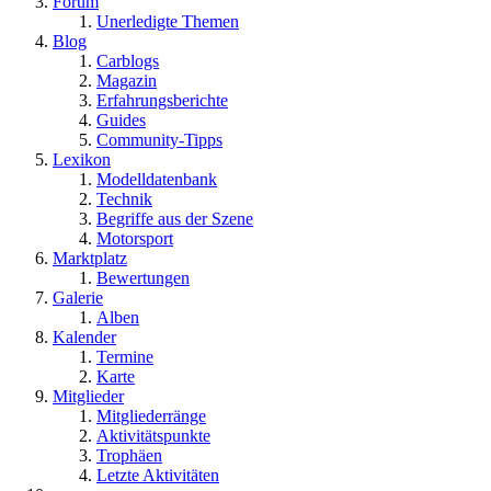
Forum
Unerledigte Themen
Blog
Carblogs
Magazin
Erfahrungsberichte
Guides
Community-Tipps
Lexikon
Modelldatenbank
Technik
Begriffe aus der Szene
Motorsport
Marktplatz
Bewertungen
Galerie
Alben
Kalender
Termine
Karte
Mitglieder
Mitgliederränge
Aktivitätspunkte
Trophäen
Letzte Aktivitäten