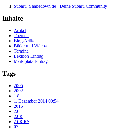
Subaru- Shakedown.de - Deine Subaru Community
Inhalte
Artikel
Themen
Blog-Artikel
Bilder und Videos
Termine
Lexikon-Eintrag
Marktplatz-Eintrag
Tags
2005
2002
1.8
1. Dezember 2014 00:54
2015
2.0
2.0R
2.0R RS
07