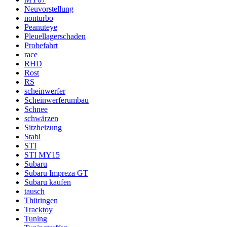
Neuvorstellung
nonturbo
Peanuteye
Pleuellagerschaden
Probefahrt
race
RHD
Rost
RS
scheinwerfer
Scheinwerferumbau
Schnee
schwärzen
Sitzheizung
Stabi
STI
STI MY15
Subaru
Subaru Impreza GT
Subaru kaufen
tausch
Thüringen
Tracktoy
Tuning