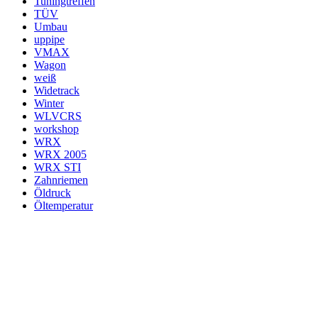
Tuningtreffen
TÜV
Umbau
uppipe
VMAX
Wagon
weiß
Widetrack
Winter
WLVCRS
workshop
WRX
WRX 2005
WRX STI
Zahnriemen
Öldruck
Öltemperatur