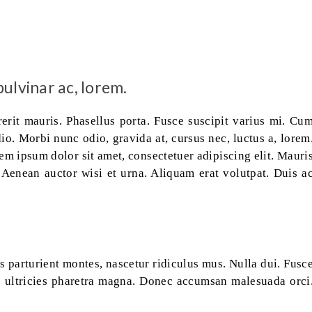
pulvinar ac, lorem.
rit mauris. Phasellus porta. Fusce suscipit varius mi. Cu
io. Morbi nunc odio, gravida at, cursus nec, luctus a, lorem
m ipsum dolor sit amet, consectetuer adipiscing elit. Mauri
 Aenean auctor wisi et urna. Aliquam erat volutpat. Duis a
 parturient montes, nascetur ridiculus mus. Nulla dui. Fusc
is ultricies pharetra magna. Donec accumsan malesuada orci