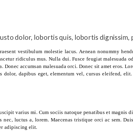
to dolor, lobortis quis, lobortis dignissim, 
 Praesent vestibulum molestie lacus. Aenean nonummy hendre
scetur ridiculus mus. Nulla dui. Fusce feugiat malesuada od
na. Donec accumsan malesuada orci. Donec sit amet eros. Lore
 dolor, dapibus eget, elementum vel, cursus eleifend, elit.
cipit varius mi. Cum sociis natoque penatibus et magnis dis
s nec, luctus a, lorem. Maecenas tristique orci ac sem. Du
r adipiscing elit.