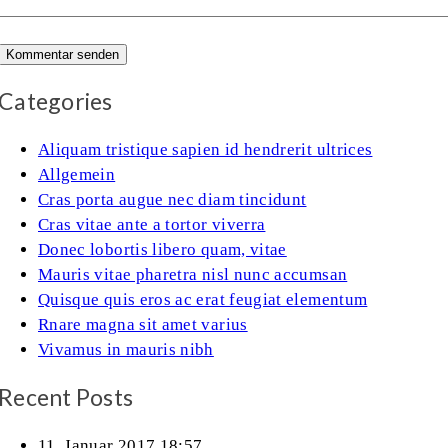
Categories
Aliquam tristique sapien id hendrerit ultrices
Allgemein
Cras porta augue nec diam tincidunt
Cras vitae ante a tortor viverra
Donec lobortis libero quam, vitae
Mauris vitae pharetra nisl nunc accumsan
Quisque quis eros ac erat feugiat elementum
Rnare magna sit amet varius
Vivamus in mauris nibh
Recent Posts
11. Januar 2017 18:57