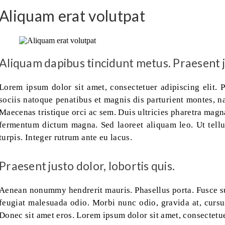
Aliquam erat volutpat
Aliquam dapibus tincidunt metus. Praesent jus
Lorem ipsum dolor sit amet, consectetuer adipiscing elit.
sociis natoque penatibus et magnis dis parturient montes, na
Maecenas tristique orci ac sem. Duis ultricies pharetra mag
fermentum dictum magna. Sed laoreet aliquam leo. Ut tellus
turpis. Integer rutrum ante eu lacus.
Praesent justo dolor, lobortis quis.
Aenean nonummy hendrerit mauris. Phasellus porta. Fusce sus
feugiat malesuada odio. Morbi nunc odio, gravida at, cursu
Donec sit amet eros. Lorem ipsum dolor sit amet, consectetue