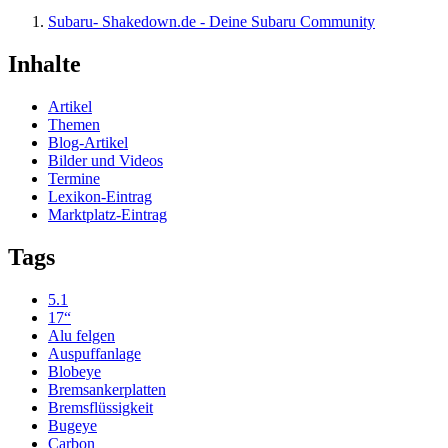
Subaru- Shakedown.de - Deine Subaru Community
Inhalte
Artikel
Themen
Blog-Artikel
Bilder und Videos
Termine
Lexikon-Eintrag
Marktplatz-Eintrag
Tags
5.1
17“
Alu felgen
Auspuffanlage
Blobeye
Bremsankerplatten
Bremsflüssigkeit
Bugeye
Carbon