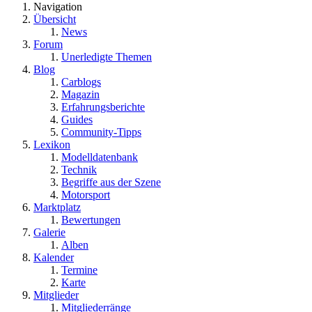
Navigation
Übersicht
News
Forum
Unerledigte Themen
Blog
Carblogs
Magazin
Erfahrungsberichte
Guides
Community-Tipps
Lexikon
Modelldatenbank
Technik
Begriffe aus der Szene
Motorsport
Marktplatz
Bewertungen
Galerie
Alben
Kalender
Termine
Karte
Mitglieder
Mitgliederränge