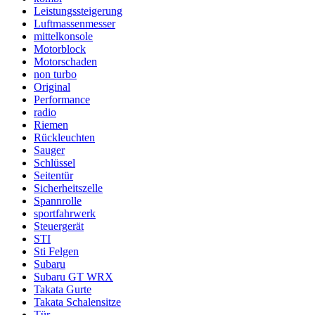
Leistungssteigerung
Luftmassenmesser
mittelkonsole
Motorblock
Motorschaden
non turbo
Original
Performance
radio
Riemen
Rückleuchten
Sauger
Schlüssel
Seitentür
Sicherheitszelle
Spannrolle
sportfahrwerk
Steuergerät
STI
Sti Felgen
Subaru
Subaru GT WRX
Takata Gurte
Takata Schalensitze
Tür