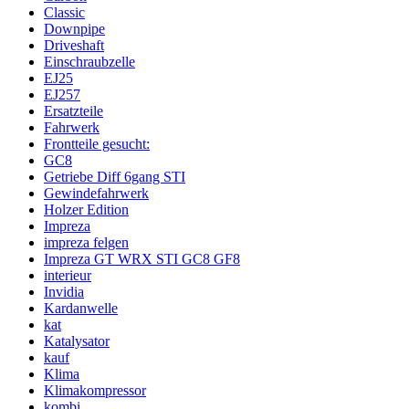
Classic
Downpipe
Driveshaft
Einschraubzelle
EJ25
EJ257
Ersatzteile
Fahrwerk
Frontteile gesucht:
GC8
Getriebe Diff 6gang STI
Gewindefahrwerk
Holzer Edition
Impreza
impreza felgen
Impreza GT WRX STI GC8 GF8
interieur
Invidia
Kardanwelle
kat
Katalysator
kauf
Klima
Klimakompressor
kombi