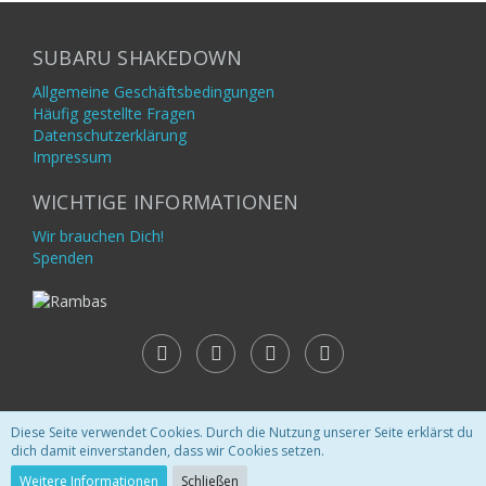
SUBARU SHAKEDOWN
Allgemeine Geschäftsbedingungen
Häufig gestellte Fragen
Datenschutzerklärung
Impressum
WICHTIGE INFORMATIONEN
Wir brauchen Dich!
Spenden
Diese Seite verwendet Cookies. Durch die Nutzung unserer Seite erklärst du
Lexikon
, entwickelt von
www.viecode.com
dich damit einverstanden, dass wir Cookies setzen.
Community-Software:
WoltLab Suite™
Weitere Informationen
Schließen