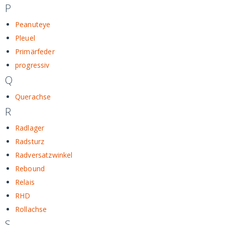
P
Peanuteye
Pleuel
Primärfeder
progressiv
Q
Querachse
R
Radlager
Radsturz
Radversatzwinkel
Rebound
Relais
RHD
Rollachse
S