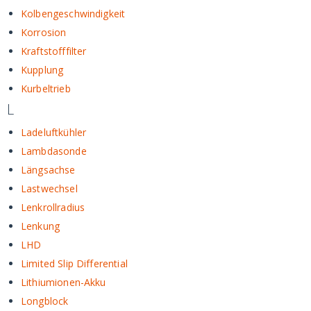
Kolbengeschwindigkeit
Korrosion
Kraftstofffilter
Kupplung
Kurbeltrieb
L
Ladeluftkühler
Lambdasonde
Längsachse
Lastwechsel
Lenkrollradius
Lenkung
LHD
Limited Slip Differential
Lithiumionen-Akku
Longblock