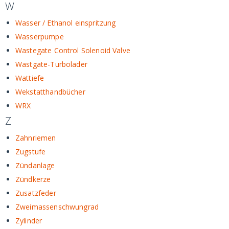
W
Wasser / Ethanol einspritzung
Wasserpumpe
Wastegate Control Solenoid Valve
Wastgate-Turbolader
Wattiefe
Wekstatthandbücher
WRX
Z
Zahnriemen
Zugstufe
Zündanlage
Zündkerze
Zusatzfeder
Zweimassenschwungrad
Zylinder