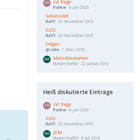
cvt frage
frank.w
9. Juni 2025
SubaruLAB
BaSTI
20. November 2019
S202
BaSTI
20. November 2019
Felgen
gt-cube
1. März 2018
Motorblockarten
Masterchief83
22. Januar 2018
Heiß diskutierte Einträge
cvt frage
frank.w
9. Juni 2025
S202
BaSTI
20. November 2019
JDM
Masterchief83
6. Juli 2014