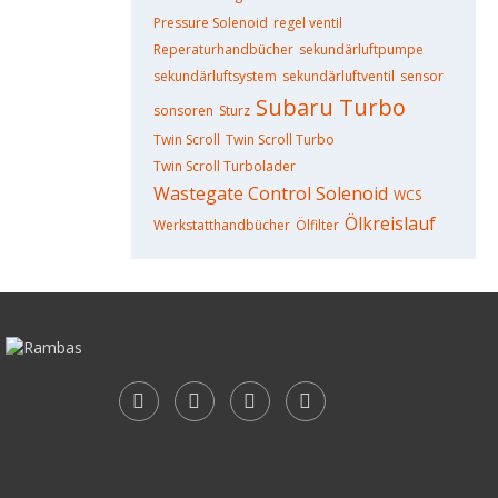
Pressure Solenoid
regel ventil
Reperaturhandbücher
sekundärluftpumpe
sekundärluftsystem
sekundärluftventil
sensor
Subaru
Turbo
sonsoren
Sturz
Twin Scroll
Twin Scroll Turbo
Twin Scroll Turbolader
Wastegate Control Solenoid
WCS
Ölkreislauf
Werkstatthandbücher
Ölfilter