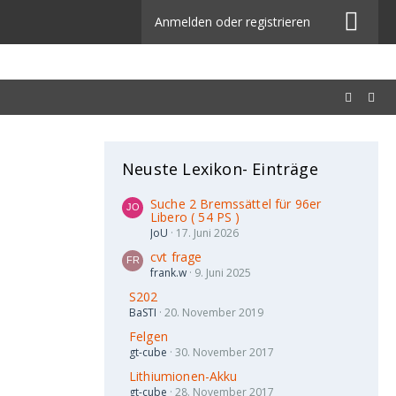
Anmelden oder registrieren
Neuste Lexikon- Einträge
Suche 2 Bremssättel für 96er
Libero ( 54 PS )
JoU
17. Juni 2026
cvt frage
frank.w
9. Juni 2025
S202
BaSTI
20. November 2019
Felgen
gt-cube
30. November 2017
Lithiumionen-Akku
gt-cube
28. November 2017