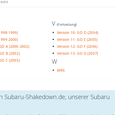
heute
V
(Fortsetzung)
(1998-1999)
Version 10- GD D (2004)
(1999-2000)
Version 11- GD E (2005)
 GD A (2000-2002)
Version 12- GD F (2006)
 GD B (2002)
Version 13- GD G (2007)
W
 GD C (2003)
WRX
von Subaru-Shakedown.de, unserer Subaru