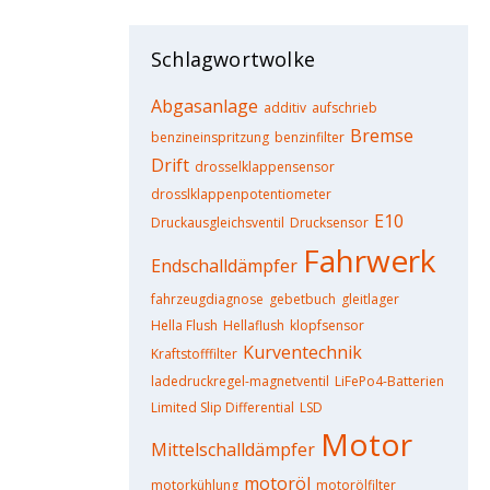
Schlagwortwolke
Abgasanlage
additiv
aufschrieb
Bremse
benzineinspritzung
benzinfilter
Drift
drosselklappensensor
drosslklappenpotentiometer
E10
Druckausgleichsventil
Drucksensor
Fahrwerk
Endschalldämpfer
fahrzeugdiagnose
gebetbuch
gleitlager
Hella Flush
Hellaflush
klopfsensor
Kurventechnik
Kraftstofffilter
ladedruckregel-magnetventil
LiFePo4-Batterien
Limited Slip Differential
LSD
Motor
Mittelschalldämpfer
motoröl
motorkühlung
motorölfilter