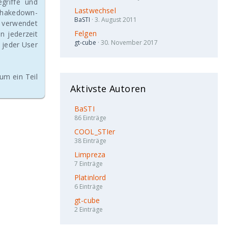
egriffe und
Lastwechsel
Shakedown-
BaSTI
3. August 2011
r verwendet
Felgen
n jederzeit
gt-cube
30. November 2017
 jeder User
um ein Teil
Aktivste Autoren
BaSTI
86 Einträge
COOL_STIer
38 Einträge
Limpreza
7 Einträge
Platinlord
6 Einträge
gt-cube
2 Einträge