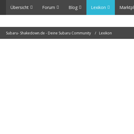
Übersicht
Forum
Blog
Lexikon
Marktpl
Subaru- Shakedown.de - Deine Subaru Community
Lexikon