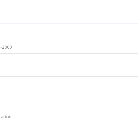
3-2000
ation.