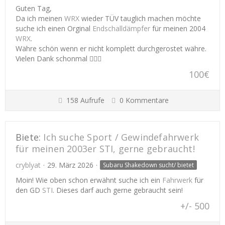
Guten Tag,
Da ich meinen
WRX
wieder TÜV tauglich machen möchte
suche ich einen Orginal
Endschalldämpfer
für meinen 2004
WRX
.
Währe schön wenn er nicht komplett durchgerostet währe.
Vielen Dank schonmal 🙋🏼‍♂️
100€
158 Aufrufe
0 Kommentare
Biete:
Ich suche Sport / Gewindefahrwerk
für meinen 2003er STI, gerne gebraucht!
cryblyat
29. März 2026
Subaru Shakedown sucht/ bietet
Moin! Wie oben schon erwähnt suche ich ein
Fahrwerk
für
den GD
STI
. Dieses darf auch gerne gebraucht sein!
+/- 500