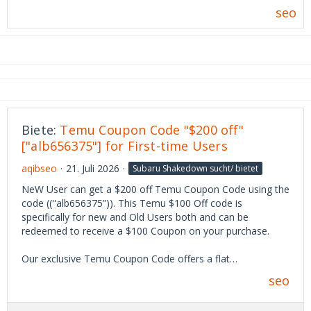
seo
Biete:
Temu Coupon Code "$200 off"
["alb656375"] for First-time Users
aqibseo
21. Juli 2026
Subaru Shakedown sucht/ bietet
NeW User can get a $200 off Temu Coupon Code using the
code ((''alb656375”)). This Temu $100 Off code is
specifically for new and Old Users both and can be
redeemed to receive a $100 Coupon on your purchase.
Our exclusive Temu Coupon Code offers a flat…
seo