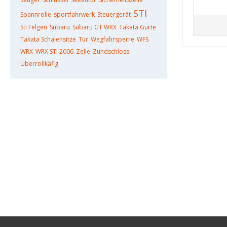
STI
Spannrolle
sportfahrwerk
Steuergerät
Sti Felgen
Subaru
Subaru GT WRX
Takata Gurte
Takata Schalensitze
Tür
Wegfahrsperre
WFS
WRX
WRX STI 2006
Zelle
Zündschloss
Überrollkäfig