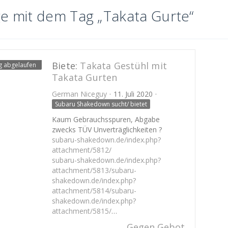
ge mit dem Tag „Takata Gurte“
Biete:
Takata Gestühl mit
ag abgelaufen
Takata Gurten
German Niceguy
11. Juli 2020
Subaru Shakedown sucht/ bietet
Kaum Gebrauchsspuren, Abgabe
zwecks TÜV Unverträglichkeiten ?
subaru-shakedown.de/index.php?
attachment/5812/
subaru-shakedown.de/index.php?
attachment/5813/
subaru-
shakedown.de/index.php?
attachment/5814/
subaru-
shakedown.de/index.php?
attachment/5815/
…
Gegen Gebot