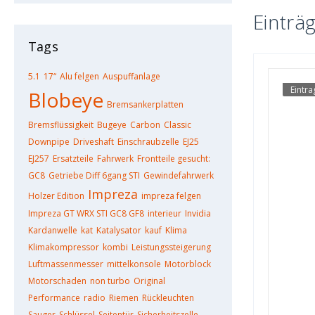
Einträ
Tags
5.1
17“
Alu felgen
Auspuffanlage
Eintr
Blobeye
Bremsankerplatten
Bremsflüssigkeit
Bugeye
Carbon
Classic
Downpipe
Driveshaft
Einschraubzelle
EJ25
EJ257
Ersatzteile
Fahrwerk
Frontteile gesucht:
GC8
Getriebe Diff 6gang STI
Gewindefahrwerk
Impreza
Holzer Edition
impreza felgen
Impreza GT WRX STI GC8 GF8
interieur
Invidia
Kardanwelle
kat
Katalysator
kauf
Klima
Klimakompressor
kombi
Leistungssteigerung
Luftmassenmesser
mittelkonsole
Motorblock
Motorschaden
non turbo
Original
Performance
radio
Riemen
Rückleuchten
Sauger
Schlüssel
Seitentür
Sicherheitszelle