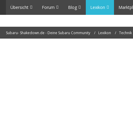
Übersicht
Forum
Blog
Lexikon
Marktpl
Subaru- Shakedown.de - Deine Subaru Community
Lexikon
Technik