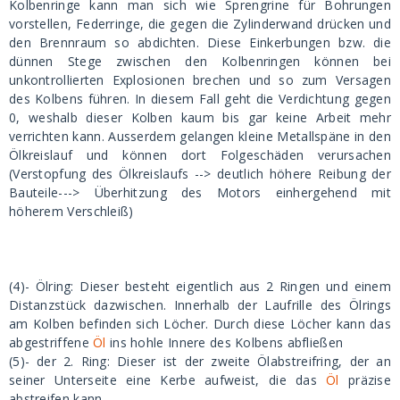
Kolbenringe kann man sich wie Sprengrine für Bohrungen
vorstellen, Federringe, die gegen die Zylinderwand drücken und
den Brennraum so abdichten. Diese Einkerbungen bzw. die
dünnen Stege zwischen den Kolbenringen können bei
unkontrollierten Explosionen brechen und so zum Versagen
des Kolbens führen. In diesem Fall geht die Verdichtung gegen
0, weshalb dieser Kolben kaum bis gar keine Arbeit mehr
verrichten kann. Ausserdem gelangen kleine Metallspäne in den
Ölkreislauf und können dort Folgeschäden verursachen
(Verstopfung des Ölkreislaufs --> deutlich höhere Reibung der
Bauteile---> Überhitzung des Motors einhergehend mit
höherem Verschleiß)
(4)- Ölring: Dieser besteht eigentlich aus 2 Ringen und einem
Distanzstück dazwischen. Innerhalb der Laufrille des Ölrings
am Kolben befinden sich Löcher. Durch diese Löcher kann das
abgestriffene
Öl
ins hohle Innere des Kolbens abfließen
(5)- der 2. Ring: Dieser ist der zweite Ölabstreifring, der an
seiner Unterseite eine Kerbe aufweist, die das
Öl
präzise
abstreifen kann